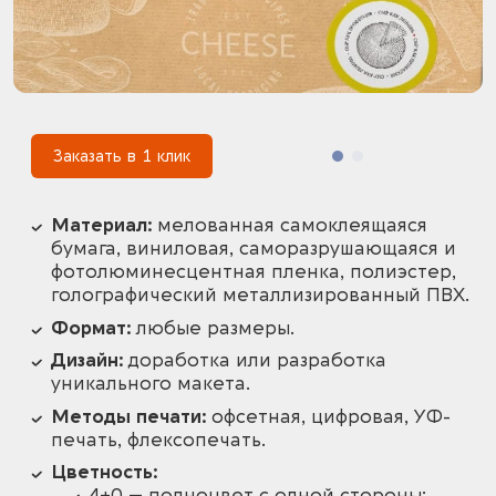
1
Заказать в 1 клик
Материал:
мелованная самоклеящаяся
бумага, виниловая, саморазрушающаяся и
фотолюминесцентная пленка, полиэстер,
голографический металлизированный ПВХ.
Формат:
любые размеры.
Дизайн:
доработка или разработка
уникального макета.
Методы печати:
офсетная, цифровая, УФ-
печать, флексопечать.
Цветность:
4+0 — полноцвет с одной стороны;