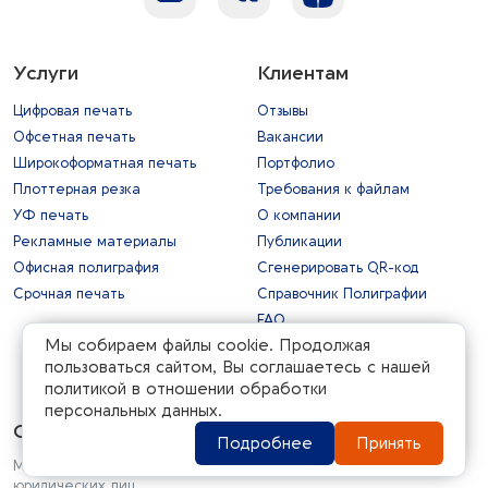
Услуги
Клиентам
Цифровая печать
Отзывы
Офсетная печать
Вакансии
Широкоформатная печать
Портфолио
Плоттерная резка
Требования к файлам
УФ печать
О компании
Рекламные материалы
Публикации
Офисная полиграфия
Сгенерировать QR-код
Срочная печать
Справочник Полиграфии
FAQ
Мы собираем файлы cookie. Продолжая
Связаться с руководством
пользоваться сайтом, Вы соглашаетесь с нашей
Форматы
политикой в отношении обработки
персональных данных.
Оплата
Подробнее
Принять
Мы принимаем разные виды оплаты, как от физических, так и от
юридических лиц