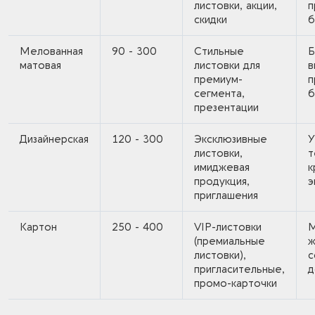
листовки, акции,
п
скидки
б
Мелованная
90 - 300
Стильные
Б
матовая
листовки для
в
премиум-
п
сегмента,
б
презентации
Дизайнерская
120 - 300
Эксклюзивные
У
листовки,
т
имиджевая
к
продукция,
э
приглашения
Картон
250 - 400
VIP-листовки
М
(премиальные
ж
листовки),
с
пригласительные,
д
промо-карточки