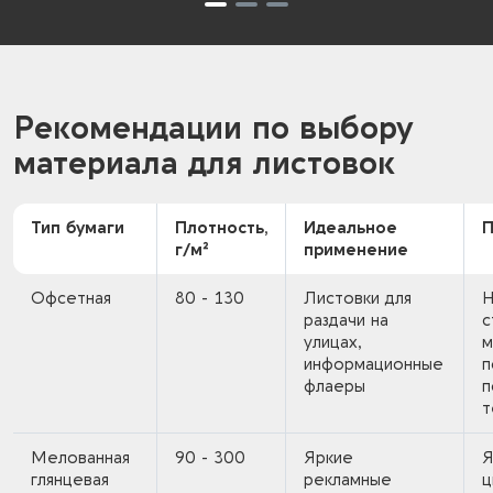
Рекомендации по выбору
материала для листовок
Тип бумаги
Плотность,
Идеальное
П
г/м²
применение
Офсетная
80 - 130
Листовки для
Н
раздачи на
с
улицах,
м
информационные
п
флаеры
п
т
Мелованная
90 - 300
Яркие
Я
глянцевая
рекламные
ц