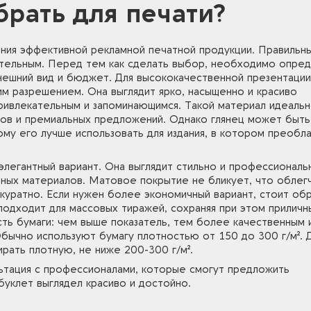
рать для печати?
ания эффективной рекламной печатной продукции. Правильн
тельным. Перед тем как сделать выбор, необходимо опре
нешний вид и бюджет. Для высококачественной презентации
им разрешением. Она выглядит ярко, насыщенно и красиво
привлекательным и запоминающимся. Такой материал идеаль
ов и премиальных предложений. Однако глянец может быть
тому его лучше использовать для издания, в котором преобл
легантный вариант. Она выглядит стильно и профессиональ
вных материалов. Матовое покрытие не бликует, что облег
ккуратно. Если нужен более экономичный вариант, стоит об
одходит для массовых тиражей, сохраняя при этом приличн
сть бумаги: чем выше показатель, тем более качественным 
бычно используют бумагу плотностью от 150 до 300 г/м². 
рать плотную, не ниже 200-300 г/м².
ьтация с профессионалами, которые смогут предложить
буклет выглядел красиво и достойно.