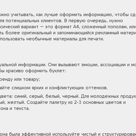
жно учитывать, как лучше оформить информацию, чтобы сд
ля потенциальных клиентов. В первую очередь, нужно
ссический вариант — это формат А4, сложенный пополам, ил
ть более оригинальный и запоминающийся рекламный матери
спользовать необычные материалы для печати.
уальной информации. Они вызывают эмоции, ассоциации и м
бы красиво оформить буклет:
ренду или товару;
айте слишком ярких и конфликтующих оттенков.
цвета: синий, серый, белый, черный. Для молодежных проду
ый, желтый. Создайте палитру из 2-3 основных цветов и
она и текста.
она была эффективной используйте чистый и структурирова