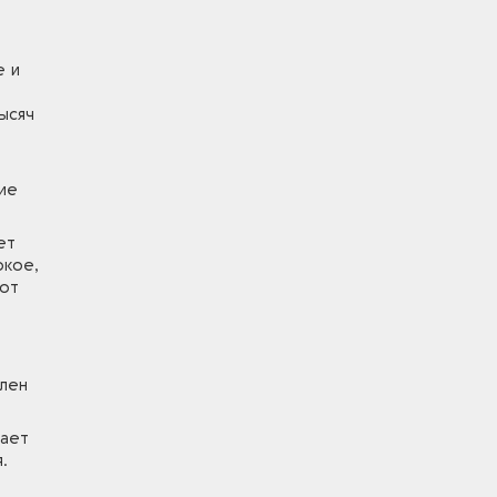
е и
ысяч
ие
ет
окое,
тот
ален
дает
.