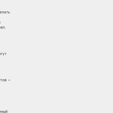
елать
и
ал,
огут
ктов –
нный