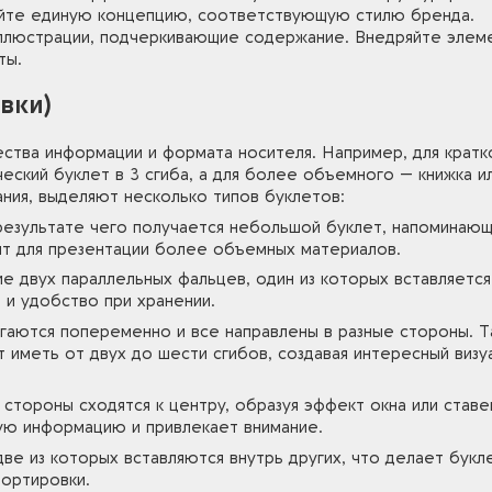
айте единую концепцию, соответствующую стилю бренда.
иллюстрации, подчеркивающие содержание. Внедряйте элем
ты.
вки)
чества информации и формата носителя. Например, для кратк
еский буклет в 3 сгиба, а для более объемного — книжка и
ания, выделяют несколько типов буклетов:
результате чего получается небольшой буклет, напоминаю
ит для презентации более объемных материалов.
е двух параллельных фальцев, один из которых вставляется
 и удобство при хранении.
гаются попеременно и все направлены в разные стороны. Т
 иметь от двух до шести сгибов, создавая интересный визу
стороны сходятся к центру, образуя эффект окна или ставе
ю информацию и привлекает внимание.
две из которых вставляются внутрь других, что делает букл
портировки.