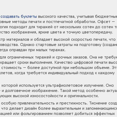
т
создавать буклеты
высокого качества, учитывая бюджетны
новные методы печати и постпечатной обработки. Офсет —
логия подходит для тиражей от нескольких сотен до сотен т
ество изображения, яркие цвета и точную цветопередачу.
ктр материалов и обладает высокой скоростью печати, что
зводства. Однако стартовые затраты на подготовку (создан
егда оправдан при малых тиражах.
я ограниченных тиражей и срочных заказов. Она не требу
окращает сроки выполнения. Качество цифровой печати выс
 а стоимость — более доступной при небольшом объеме. Э
летов, когда требуется индивидуальный подход к каждому
и которой используется ультрафиолетовое излучение. Оно
ое и долговечное изображение. Такой метод особенно акту
ующих высокой износостойкости и оригинальности.
 особую привлекательность и престижность. Тиснение соз
 что делает дизайн более выразительным и запоминающимся
инацией или фольгированием позволяет добиться эффектных