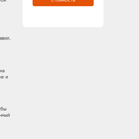
вой
стоимость
авил.
на
ре и
обы
чный