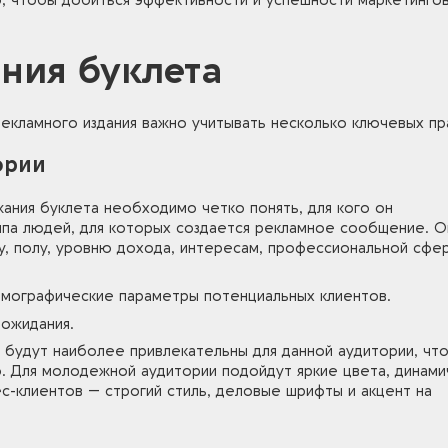
, чтобы добиться эффективности и успешности маркетинго
ния буклета
екламного издания важно учитывать несколько ключевых пр
ории
ания буклета необходимо четко понять, для кого он
ппа людей, для которых создается рекламное сообщение. О
у, полу, уровню дохода, интересам, профессиональной сфе
емографические параметры потенциальных клиентов.
 ожидания.
 будут наиболее привлекательны для данной аудитории, чт
. Для молодежной аудитории подойдут яркие цвета, динами
ес-клиентов — строгий стиль, деловые шрифты и акцент на