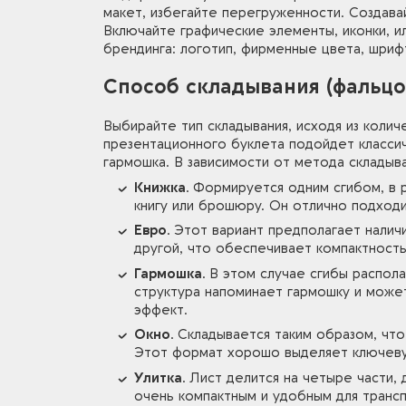
макет, избегайте перегруженности. Создав
Включайте графические элементы, иконки, 
брендинга: логотип, фирменные цвета, шриф
Способ складывания (фальцо
Выбирайте тип складывания, исходя из коли
презентационного буклета подойдет классич
гармошка. В зависимости от метода складыв
Книжка.
Формируется одним сгибом, в 
книгу или брошюру. Он отлично подход
Евро.
Этот вариант предполагает наличи
другой, что обеспечивает компактность
Гармошка.
В этом случае сгибы распола
структура напоминает гармошку и может
эффект.
Окно.
Складывается таким образом, что 
Этот формат хорошо выделяет ключеву
Улитка.
Лист делится на четыре части, 
очень компактным и удобным для транс