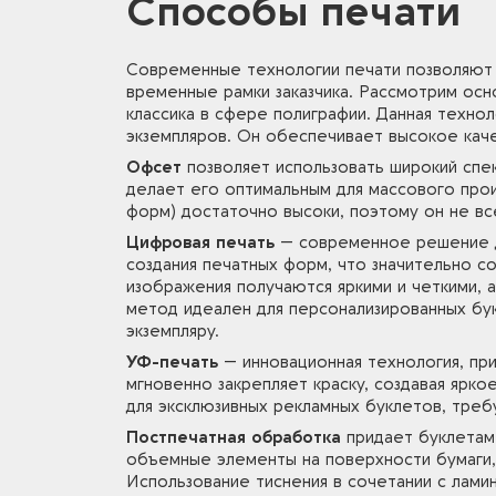
Способы печати
Современные технологии печати позволяю
временные рамки заказчика. Рассмотрим ос
классика в сфере полиграфии. Данная техно
экземпляров. Он обеспечивает высокое кач
Офсет
позволяет использовать широкий спе
делает его оптимальным для массового прои
форм) достаточно высоки, поэтому он не вс
Цифровая печать
— современное решение дл
создания печатных форм, что значительно с
изображения получаются яркими и четкими,
метод идеален для персонализированных бук
экземпляру.
УФ-печать
— инновационная технология, пр
мгновенно закрепляет краску, создавая ярк
для эксклюзивных рекламных буклетов, треб
Постпечатная обработка
придает буклетам
объемные элементы на поверхности бумаги,
Использование тиснения в сочетании с лам