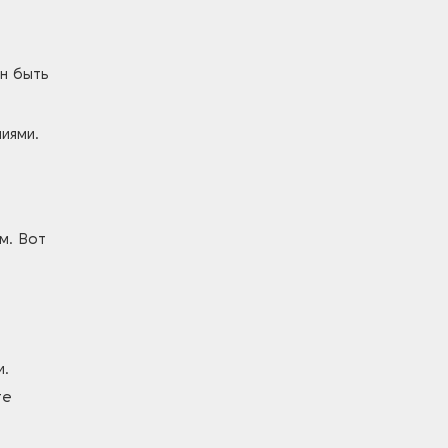
н быть
иями.
м. Вот
и.
те