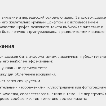
й внимание и передающий основную идею. Заголовок долже
ь его желательно крупным шрифтом и с использованием
 качестве шрифта основного текста выбирайте читаемые и
 быть логично структурированы, с разделителями и выделен
жения
 он должен быть информативным, лаконичным и убедительны
ть его наиболее эффективным:
я уникальные преимущества.
фику для облегчения восприятия.
кст легко сканируемым.
ательными изображениями, иллюстрациями или фотографиям
о качества, соответствовать стилю и теме. Не перегружай
роще сообщение, тем легче оно воспринимается.