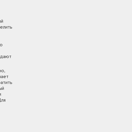
ый
делить
но
адают
но,
чает
ратить
ый
и
Для